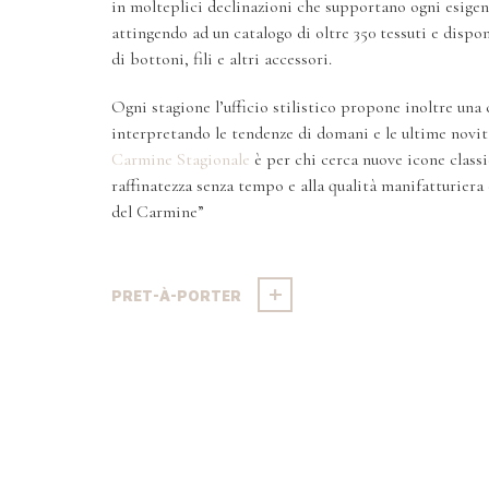
in molteplici declinazioni che supportano ogni esigenz
attingendo ad un catalogo di oltre 350 tessuti e disp
di bottoni, fili e altri accessori.
Ogni stagione l’ufficio stilistico propone inoltre una
interpretando le tendenze di domani e le ultime novit
Carmine Stagionale
è per chi cerca nuove icone classi
raffinatezza senza tempo e alla qualità manifatturiera
del Carmine”
PRET-À-PORTER