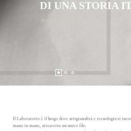
DI UNA STORIA I
SCOPRI DI PIÙ
Il Laboratorio è il luogo dove artigianalità e tecnologia si inc
mano in mano, attraverso un unico filo.