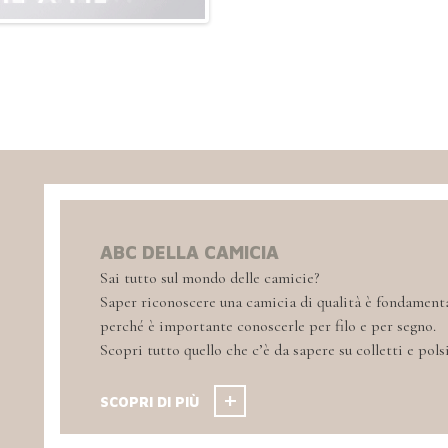
ABC DELLA CAMICIA
Sai tutto sul mondo delle camicie?
Saper riconoscere una camicia di qualità è fondamental
perché è importante conoscerle per filo e per segno.
Scopri tutto quello che c’è da sapere su colletti e polsi
SCOPRI DI PIÙ