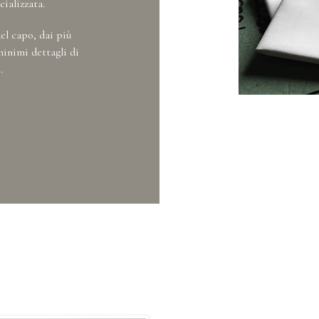
cializzata.
el capo, dai più
minimi dettagli di
.