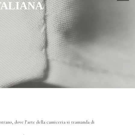
TALIANA
ontrano, dove l’arte della camiceria si tramanda di