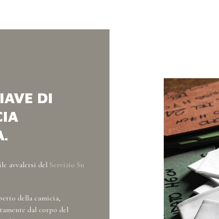
IAVE DI
CIA
.
le avvalersi del
Servizio Su
petto della camicia,
ttamente dal corpo del